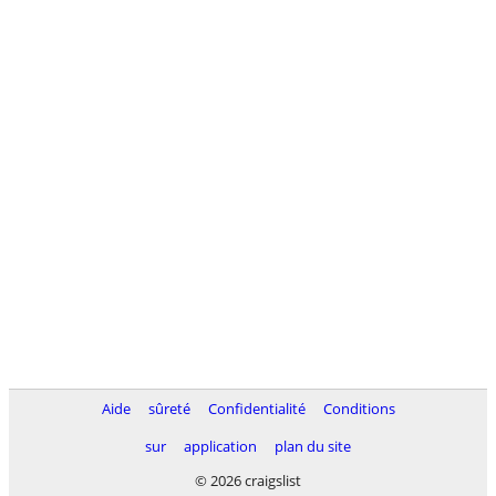
Aide
sûreté
Confidentialité
Conditions
sur
application
plan du site
© 2026 craigslist