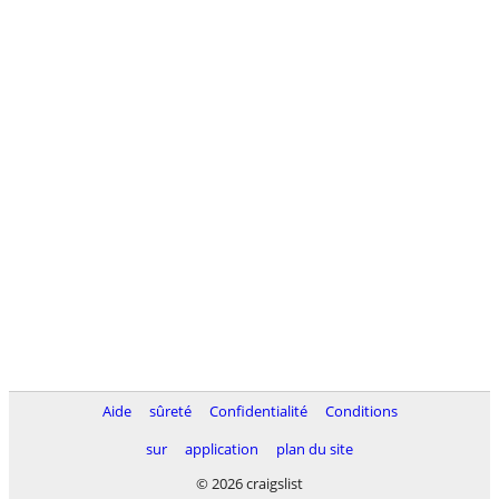
Aide
sûreté
Confidentialité
Conditions
sur
application
plan du site
© 2026 craigslist