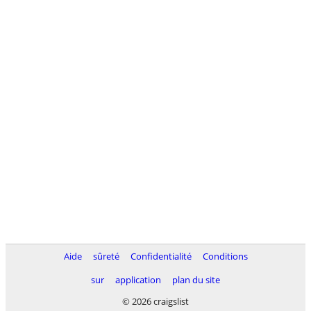
Aide
sûreté
Confidentialité
Conditions
sur
application
plan du site
© 2026 craigslist